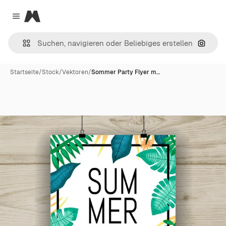
Magnific
Close menu
Nach B
Startseite
/
Stock
/
Vektoren
/
Sommer Party Flyer m…