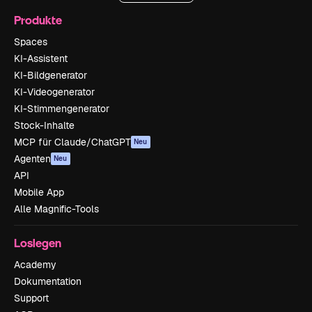
Produkte
Spaces
KI-Assistent
KI-Bildgenerator
KI-Videogenerator
KI-Stimmengenerator
Stock-Inhalte
MCP für Claude/ChatGPT
Neu
Agenten
Neu
API
Mobile App
Alle Magnific-Tools
Loslegen
Academy
Dokumentation
Support