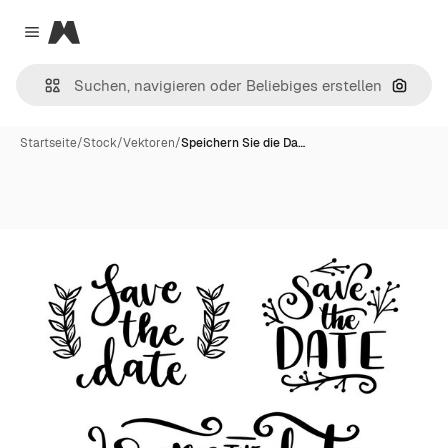
Magnific
Close menu
Nach B
Startseite
/
Stock
/
Vektoren
/
Speichern Sie die Da…