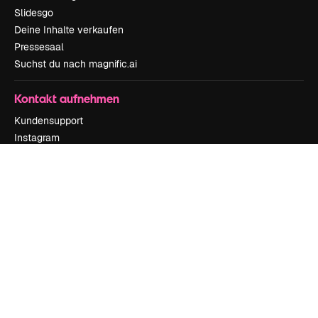
Slidesgo
Deine Inhalte verkaufen
Pressesaal
Suchst du nach magnific.ai
Kontakt aufnehmen
Kundensupport
Instagram
YouTube
LinkedIn
TikTok
Discord
X
Reddit
Copyright © 2010-
2026
Freepik Company S.L.U.
Alle Rechte vorbehalten
.