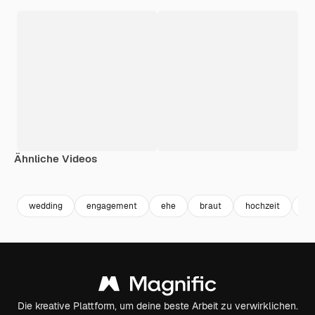
Ähnliche Videos
Premium
Premium
Premium
Premium
wedding
engagement
ehe
braut
hochzeit
br
Die kreative Plattform, um deine beste Arbeit zu verwirklichen.