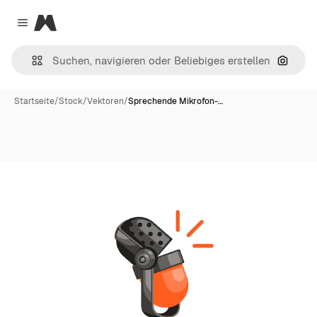
Magnific
Close menu
Nach B
Startseite
/
Stock
/
Vektoren
/
Sprechende Mikrofon-…