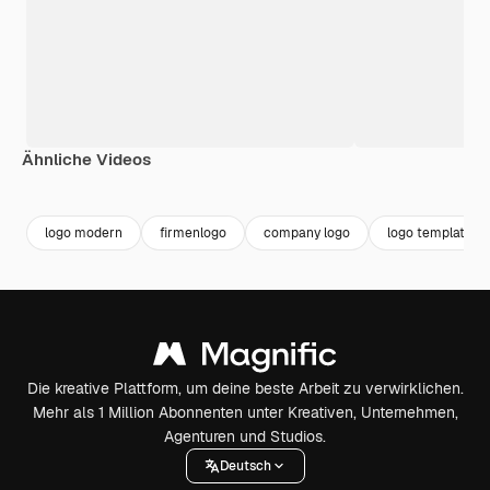
Ähnliche Videos
Premium
Premium
Premium
Premium
logo modern
firmenlogo
company logo
logo template
Die kreative Plattform, um deine beste Arbeit zu verwirklichen.
Mehr als 1 Million Abonnenten unter Kreativen, Unternehmen,
Agenturen und Studios.
Deutsch