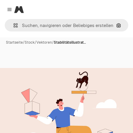
Magnific
Close menu
Nach B
Startseite
/
Stock
/
Vektoren
/
Stabilitätsillustrat…