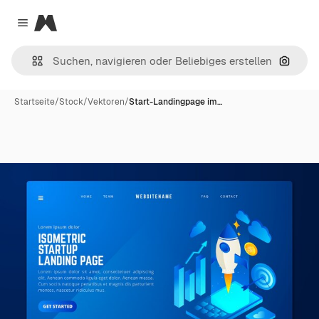
Magnific
Close menu
Nach B
Startseite
/
Stock
/
Vektoren
/
Start-Landingpage im…