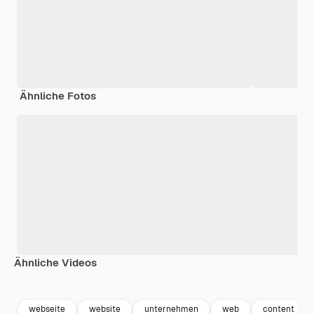
Ähnliche Fotos
Ähnliche Videos
Premium
Premium
Generiert von KI
Premium
Premium
Generiert v
webseite
website
unternehmen
web
content