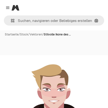
Magnific
Close menu
Nach B
Startseite
/
Stock
/
Vektoren
/
Stilvolle Ikone des …