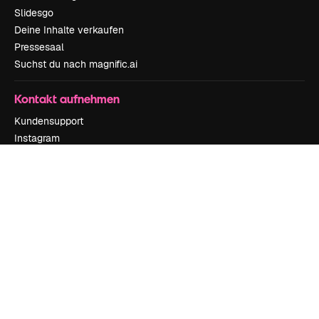
Slidesgo
Deine Inhalte verkaufen
Pressesaal
Suchst du nach magnific.ai
Kontakt aufnehmen
Kundensupport
Instagram
YouTube
LinkedIn
TikTok
Discord
X
Reddit
Copyright © 2010-
2026
Freepik Company S.L.U.
Alle Rechte vorbehalten
.