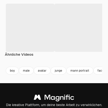
Ähnliche Videos
Premium
Premium
Premium
Premium
Generiert v
boy
male
avatar
junge
mann portrait
face
Die kreative Plattform, um deine beste Arbeit zu verwirklichen.