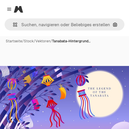
Magnific
Close menu
Nach B
Startseite
/
Stock
/
Vektoren
/
Tanabata-Hintergrund…