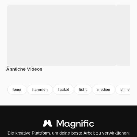
Ähnliche Videos
Premium
Premium
Generiert von KI
Premium
Premium
feuer
flammen
fackel
licht
medien
shine
Die kreative Plattform, um deine beste Arbeit zu verwirklichen.