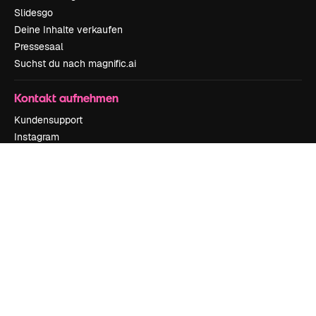
Slidesgo
Deine Inhalte verkaufen
Pressesaal
Suchst du nach magnific.ai
Kontakt aufnehmen
Kundensupport
Instagram
YouTube
LinkedIn
TikTok
Discord
X
Reddit
Copyright © 2010-
2026
Freepik Company S.L.U.
Alle Rechte vorbehalten
.