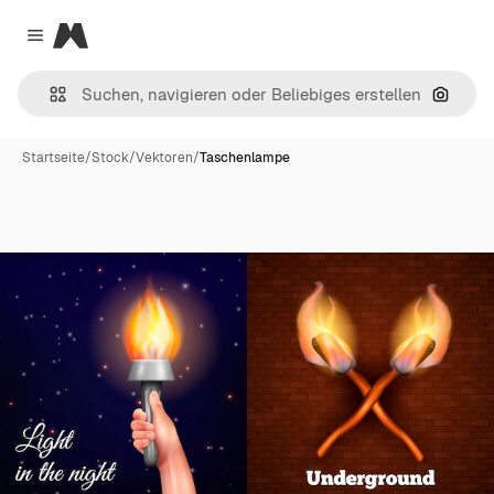
Magnific
Close menu
Nach B
Startseite
/
Stock
/
Vektoren
/
Taschenlampe