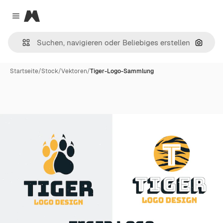
Magnific
Close menu
Nach B
Startseite
/
Stock
/
Vektoren
/
Tiger-Logo-Sammlung