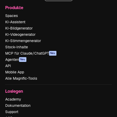
Produkte
Spaces
KI-Assistent
KI-Bildgenerator
KI-Videogenerator
KI-Stimmengenerator
Stock-Inhalte
MCP für Claude/ChatGPT
Neu
Agenten
Neu
API
Mobile App
Alle Magnific-Tools
Loslegen
Academy
Dokumentation
Support