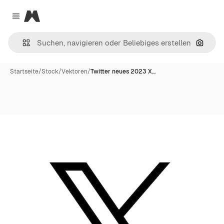
Magnific
Close menu
Nach B
Startseite
/
Stock
/
Vektoren
/
Twitter neues 2023 X…