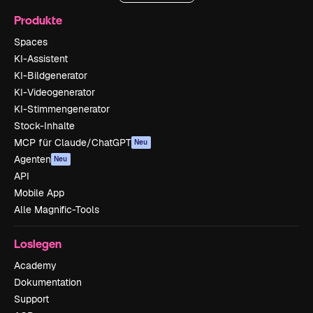
Produkte
Spaces
KI-Assistent
KI-Bildgenerator
KI-Videogenerator
KI-Stimmengenerator
Stock-Inhalte
MCP für Claude/ChatGPT
Neu
Agenten
Neu
API
Mobile App
Alle Magnific-Tools
Loslegen
Academy
Dokumentation
Support