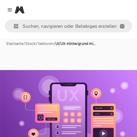
Magnific
Close menu
Nach B
Startseite
/
Stock
/
Vektoren
/
UI/UX-Hintergrund mi…