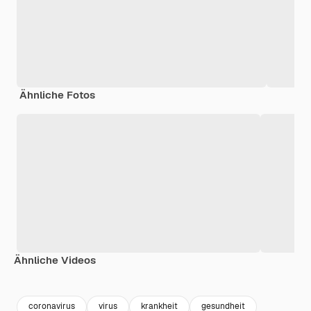
Ähnliche Fotos
Ähnliche Videos
Premium
Premium
Premium
Premium
coronavirus
virus
krankheit
gesundheit