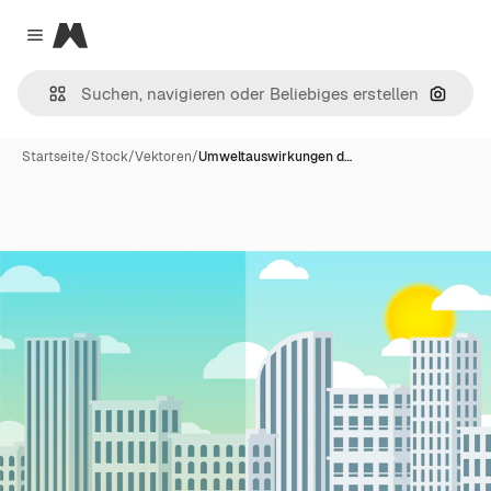
Magnific
Close menu
Nach B
Startseite
/
Stock
/
Vektoren
/
Umweltauswirkungen d…