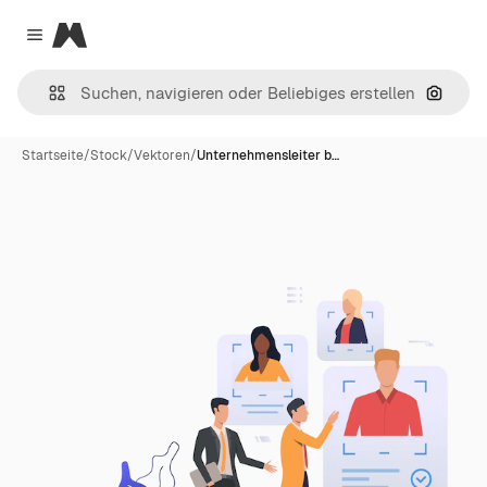
Magnific
Close menu
Nach B
Startseite
/
Stock
/
Vektoren
/
Unternehmensleiter b…