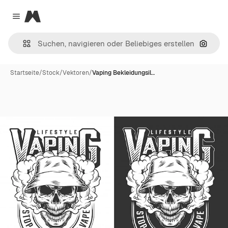
Magnific
Close menu
Nach B
Startseite
/
Stock
/
Vektoren
/
Vaping Bekleidungsil…