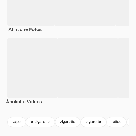
Ähnliche Fotos
Ähnliche Videos
Premium
Premium
Generiert von KI
Premium
Premium
vape
e-zigarette
zigarette
cigarette
tattoo
to