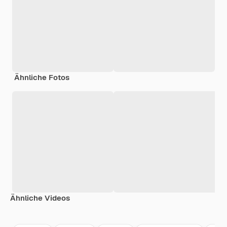
Ähnliche Fotos
Ähnliche Videos
Premium
Premium
Premium
Premium