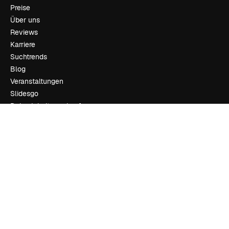
Preise
Über uns
Reviews
Karriere
Suchtrends
Blog
Veranstaltungen
Slidesgo
Deine Inhalte verkaufen
Pressesaal
Suchst du nach magnific.ai
Kontakt aufnehmen
Kundensupport
Instagram
YouTube
LinkedIn
TikTok