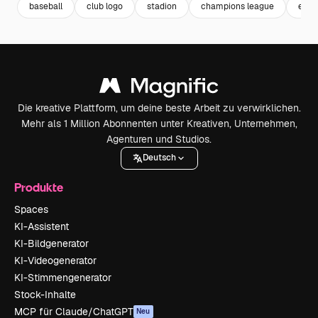
baseball
club logo
stadion
champions league
emb
Die kreative Plattform, um deine beste Arbeit zu verwirklichen.
Mehr als 1 Million Abonnenten unter Kreativen, Unternehmen,
Agenturen und Studios.
Deutsch
Produkte
Spaces
KI-Assistent
KI-Bildgenerator
KI-Videogenerator
KI-Stimmengenerator
Stock-Inhalte
MCP für Claude/ChatGPT
Neu