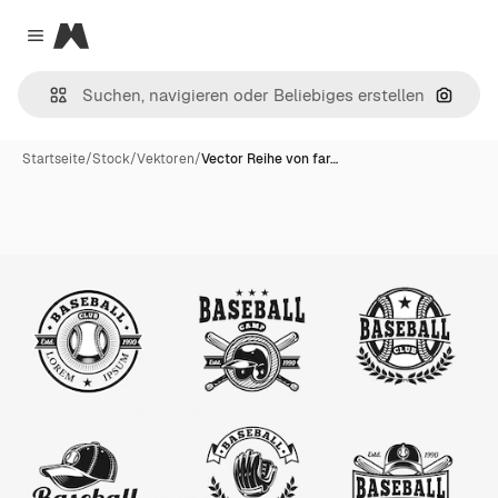
Magnific
Close menu
Nach B
Startseite
/
Stock
/
Vektoren
/
Vector Reihe von far…