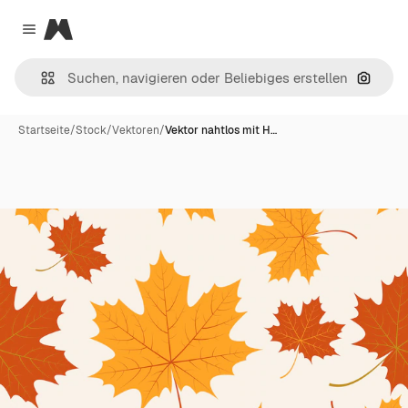
Magnific
Close menu
Nach B
Startseite
/
Stock
/
Vektoren
/
Vektor nahtlos mit H…