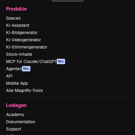
Produkte
Spaces
KI-Assistent
KI-Bildgenerator
KI-Videogenerator
KI-Stimmengenerator
Stock-Inhalte
MCP für Claude/ChatGPT
Neu
Agenten
Neu
API
Mobile App
Alle Magnific-Tools
Loslegen
Academy
Dokumentation
Support