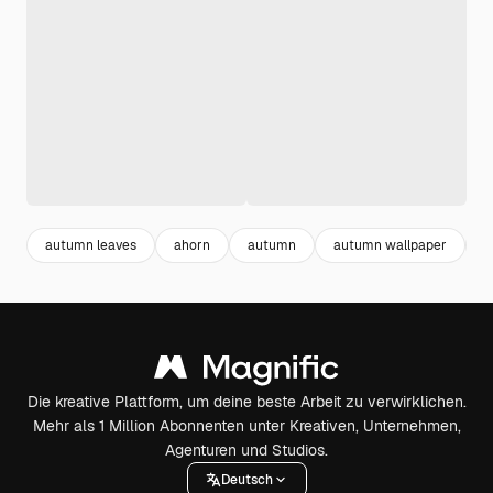
autumn leaves
ahorn
autumn
autumn wallpaper
p
Die kreative Plattform, um deine beste Arbeit zu verwirklichen.
Mehr als 1 Million Abonnenten unter Kreativen, Unternehmen,
Agenturen und Studios.
Deutsch