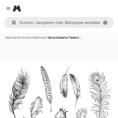
Magnific
Close menu
Nach B
Startseite
/
Stock
/
Vektoren
/
Verschiedene Federn …