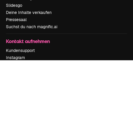
Slidesgo
Deine Inhalte verkaufen
Pressesaal
Suchst du nach magnific.ai
Kontakt aufnehmen
Kundensupport
Instagram
YouTube
LinkedIn
TikTok
Discord
X
Reddit
Copyright © 2010-
2026
Freepik Company S.L.U.
Alle Rechte vorbehalten
.