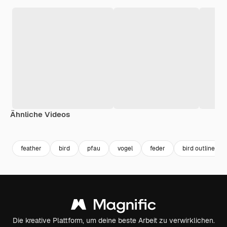
Ähnliche Videos
Premium
Premium
Generiert von KI
Premium
Premium
Generiert v
feather
bird
pfau
vogel
feder
bird outline
Die kreative Plattform, um deine beste Arbeit zu verwirklichen.