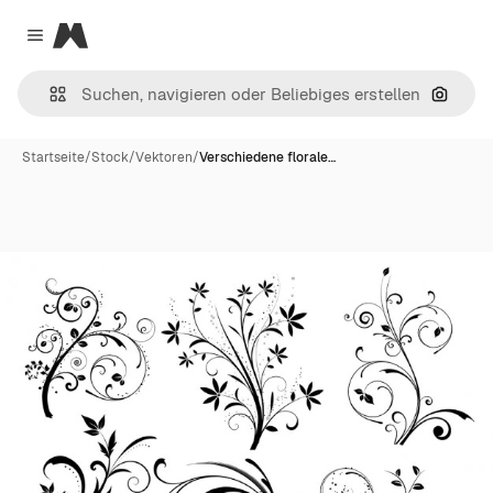
Magnific
Close menu
Nach B
Startseite
/
Stock
/
Vektoren
/
Verschiedene florale…