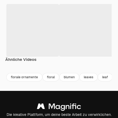
Ähnliche Videos
Premium
Premium
Generiert von KI
Premium
Premium
florale ornamente
floral
blumen
leaves
leaf
Die kreative Plattform, um deine beste Arbeit zu verwirklichen.