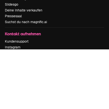
Slidesgo
Deine Inhalte verkaufen
Pressesaal
Suchst du nach magnific.ai
Kontakt aufnehmen
Kundensupport
Instagram
YouTube
LinkedIn
TikTok
Discord
X
Reddit
Copyright © 2010-
2026
Freepik Company S.L.U.
Alle Rechte vorbehalten
.