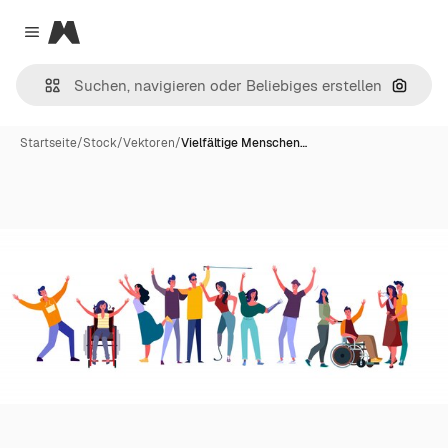
Magnific
Close menu
Nach B
Startseite
/
Stock
/
Vektoren
/
Vielfältige Menschen…