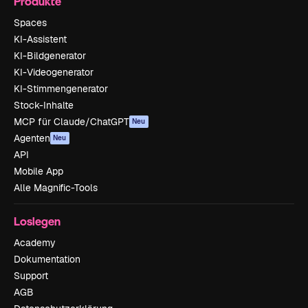
Produkte
Spaces
KI-Assistent
KI-Bildgenerator
KI-Videogenerator
KI-Stimmengenerator
Stock-Inhalte
MCP für Claude/ChatGPT
Neu
Agenten
Neu
API
Mobile App
Alle Magnific-Tools
Loslegen
Academy
Dokumentation
Support
AGB