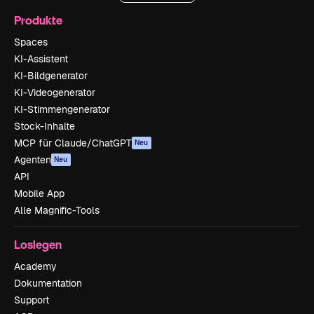
Produkte
Spaces
KI-Assistent
KI-Bildgenerator
KI-Videogenerator
KI-Stimmengenerator
Stock-Inhalte
MCP für Claude/ChatGPT
Neu
Agenten
Neu
API
Mobile App
Alle Magnific-Tools
Loslegen
Academy
Dokumentation
Support