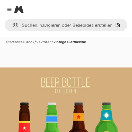
Magnific
Close menu
Nach B
Startseite
/
Stock
/
Vektoren
/
Vintage Bierflasche …