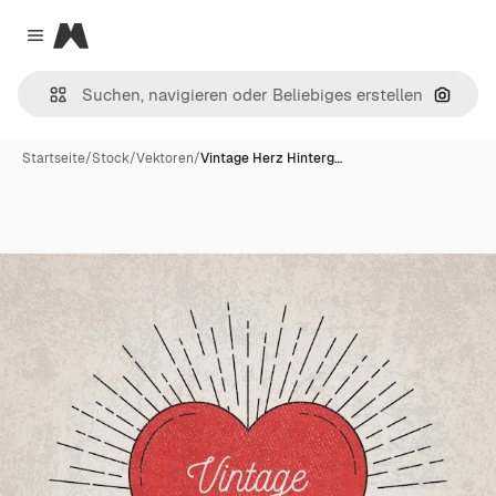
Magnific
Close menu
Nach B
Startseite
/
Stock
/
Vektoren
/
Vintage Herz Hinterg…