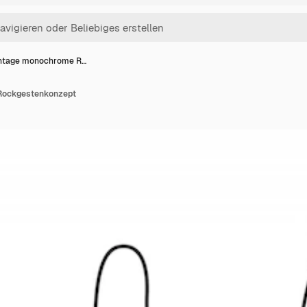
ntage monochrome R…
Rockgestenkonzept