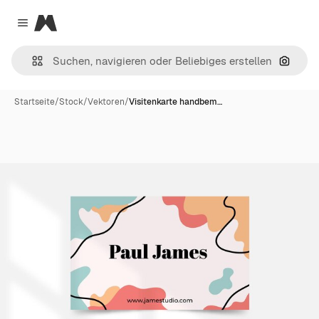
Magnific
Close menu
Nach B
Startseite
/
Stock
/
Vektoren
/
Visitenkarte handbem…