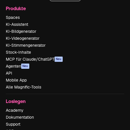
Produkte
Spaces
KI-Assistent
KI-Bildgenerator
KI-Videogenerator
KI-Stimmengenerator
Stock-Inhalte
MCP für Claude/ChatGPT
Neu
Agenten
Neu
API
Mobile App
Alle Magnific-Tools
Loslegen
Academy
Dokumentation
Support