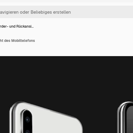
rder- und Rückansi…
ht des Mobiltelefons