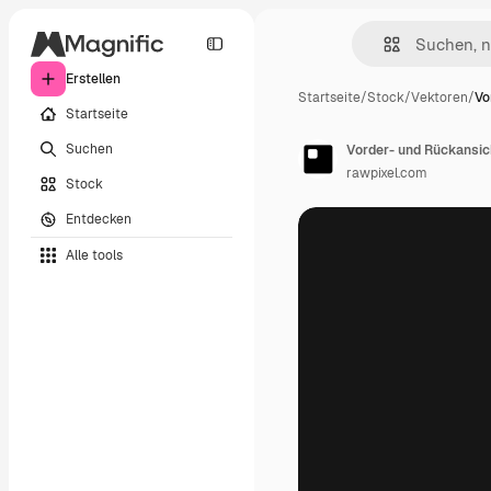
Erstellen
Startseite
/
Stock
/
Vektoren
/
Vo
Startseite
Suchen
Vorder- und Rückansic
rawpixel.com
Stock
Entdecken
Alle tools