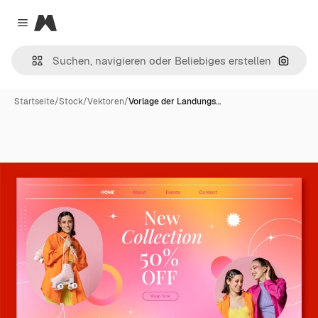
Magnific
Close menu
Nach B
Startseite
/
Stock
/
Vektoren
/
Vorlage der Landungs…