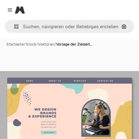
Magnific
Close menu
Nach B
Startseite
/
Stock
/
Vektoren
/
Vorlage der Zielseit…