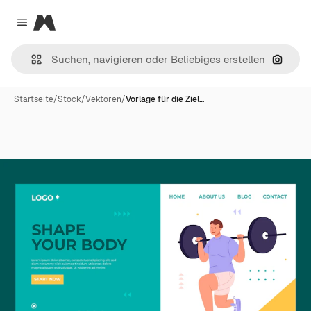
Magnific
Close menu
Nach B
Startseite
/
Stock
/
Vektoren
/
Vorlage für die Ziel…