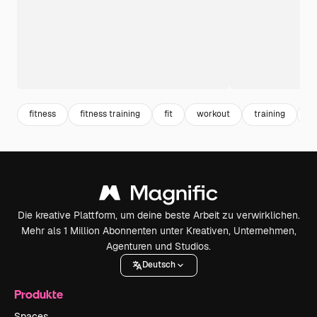
fitness
fitness training
fit
workout
training
s
Die kreative Plattform, um deine beste Arbeit zu verwirklichen.
Mehr als 1 Million Abonnenten unter Kreativen, Unternehmen,
Agenturen und Studios.
Deutsch
Produkte
Spaces