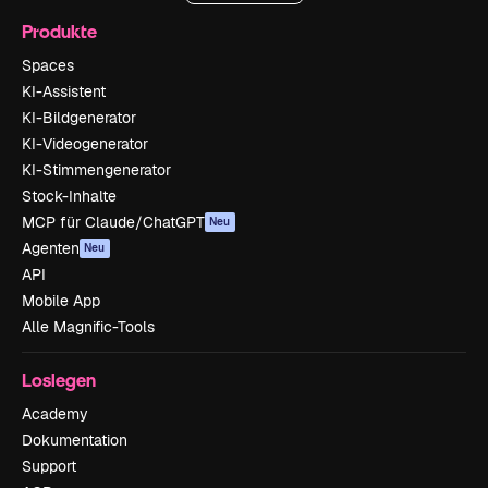
Produkte
Spaces
KI-Assistent
KI-Bildgenerator
KI-Videogenerator
KI-Stimmengenerator
Stock-Inhalte
MCP für Claude/ChatGPT
Neu
Agenten
Neu
API
Mobile App
Alle Magnific-Tools
Loslegen
Academy
Dokumentation
Support