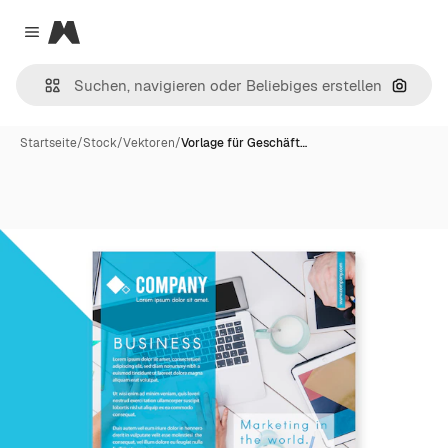
Magnific
Close menu
Nach B
Startseite
/
Stock
/
Vektoren
/
Vorlage für Geschäft…