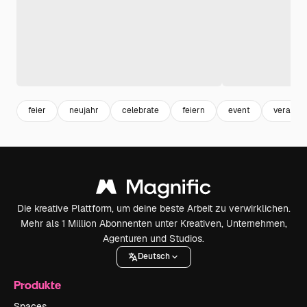
feier
neujahr
celebrate
feiern
event
veransta
Die kreative Plattform, um deine beste Arbeit zu verwirklichen.
Mehr als 1 Million Abonnenten unter Kreativen, Unternehmen,
Agenturen und Studios.
Deutsch
Produkte
Spaces