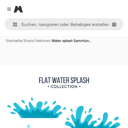
Magnific
Close menu
Nach B
Startseite
/
Stock
/
Vektoren
/
Water splash Sammlun…