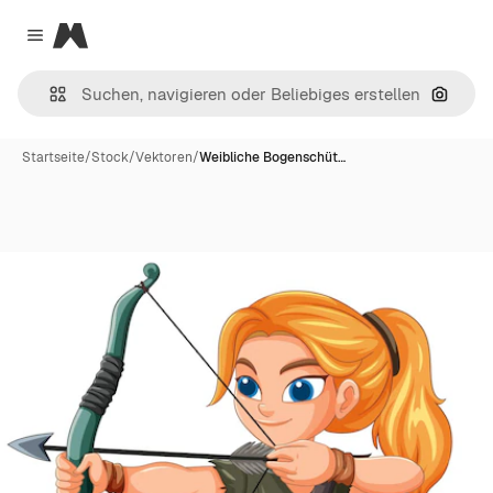
Magnific
Close menu
Nach B
Startseite
/
Stock
/
Vektoren
/
Weibliche Bogenschüt…