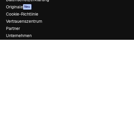
Originale
Neu
Cookie-Richtlinie
Vertrauenszentrum
Partner
Unternehmen
Unternehmen
Preise
Über uns
Reviews
Karriere
Suchtrends
Blog
Veranstaltungen
Slidesgo
Deine Inhalte verkaufen
Pressesaal
Suchst du nach magnific.ai