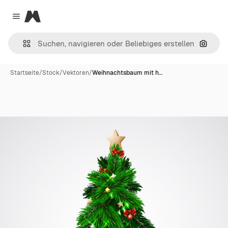
Magnific
Close menu
Nach B
Startseite
/
Stock
/
Vektoren
/
Weihnachtsbaum mit h…