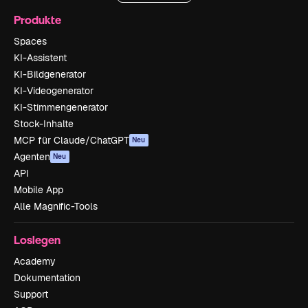
Produkte
Spaces
KI-Assistent
KI-Bildgenerator
KI-Videogenerator
KI-Stimmengenerator
Stock-Inhalte
MCP für Claude/ChatGPT
Neu
Agenten
Neu
API
Mobile App
Alle Magnific-Tools
Loslegen
Academy
Dokumentation
Support