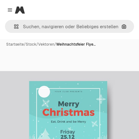
Magnific
Close menu
Nach B
Startseite
/
Stock
/
Vektoren
/
Weihnachtsfeier Flye…