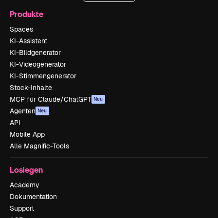
Produkte
Spaces
KI-Assistent
KI-Bildgenerator
KI-Videogenerator
KI-Stimmengenerator
Stock-Inhalte
MCP für Claude/ChatGPT
Neu
Agenten
Neu
API
Mobile App
Alle Magnific-Tools
Loslegen
Academy
Dokumentation
Support