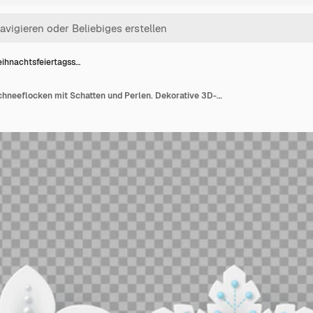
ihnachtsfeiertagss…
Weihnachtsfeiertagsschneeflocken mit Schatten und Perlen. Dekorative 3D-Elemente für das Neujahrsdesign. Auf transparentem Hintergrund isoliert. Vektor-Illustration.