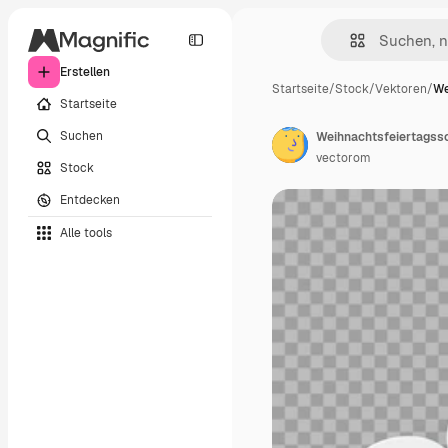
Erstellen
Startseite
/
Stock
/
Vektoren
/
We
Startseite
Suchen
vectorom
Stock
Entdecken
Alle tools