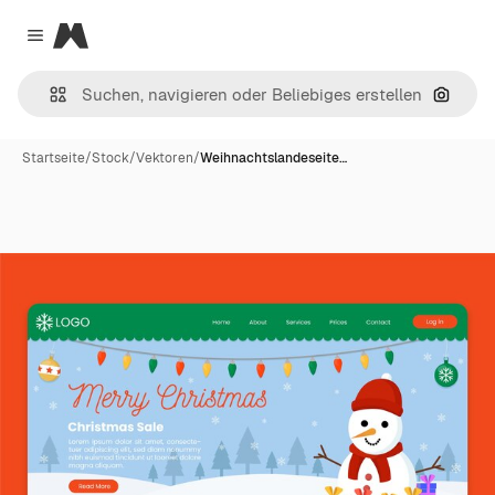
Magnific
Close menu
Nach B
Startseite
/
Stock
/
Vektoren
/
Weihnachtslandeseite…