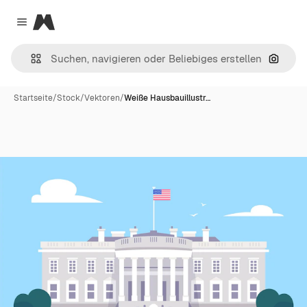
Magnific
Close menu
Nach B
Startseite
/
Stock
/
Vektoren
/
Weiße Hausbauillustr…