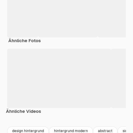
Ähnliche Fotos
Ähnliche Videos
Premium
Premium
design hintergrund
hintergrund modern
abstract
simpl