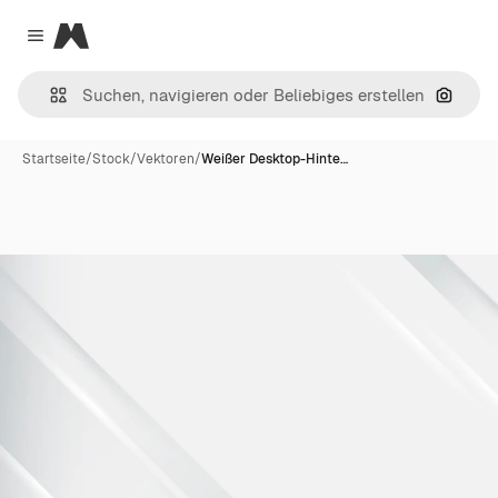
Magnific
Close menu
Nach B
Startseite
/
Stock
/
Vektoren
/
Weißer Desktop-Hinte…