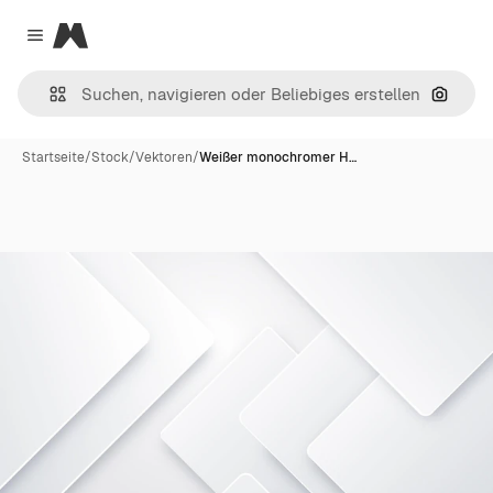
Magnific
Close menu
Nach B
Startseite
/
Stock
/
Vektoren
/
Weißer monochromer H…