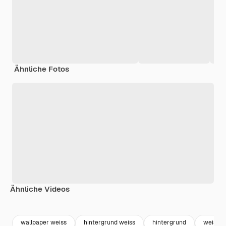
Ähnliche Fotos
Ähnliche Videos
Premium
Premium
Premium
Premium
wallpaper weiss
hintergrund weiss
hintergrund
weiss