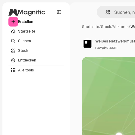
Erstellen
Startseite
/
Stock
/
Vektoren
/
We
Startseite
Suchen
Weißes Netzwerkmuste
rawpixel.com
Stock
Entdecken
Alle tools