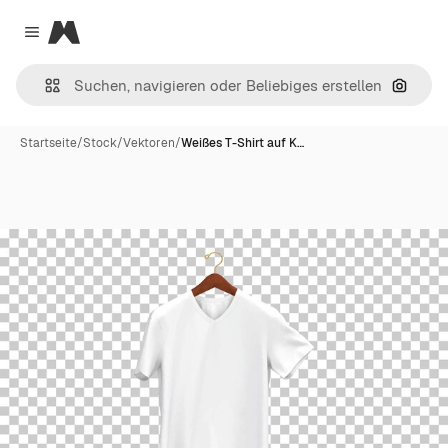
Magnific
Close menu
Nach B
Startseite
/
Stock
/
Vektoren
/
Weißes T-Shirt auf K…