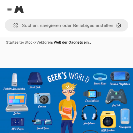
Magnific
Close menu
Nach B
Startseite
/
Stock
/
Vektoren
/
Welt der Gadgets ein…