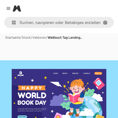
Magnific
Close menu
Nach B
Startseite
/
Stock
/
Vektoren
/
Weltbuch Tag Landing…