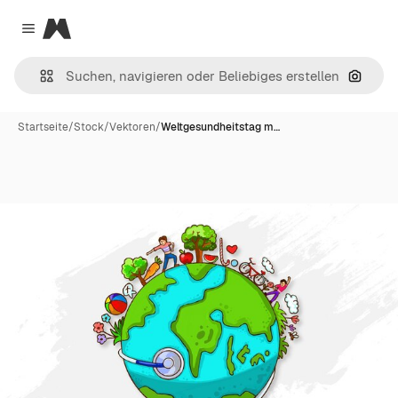
Magnific
Close menu
Nach B
Startseite
/
Stock
/
Vektoren
/
Weltgesundheitstag m…