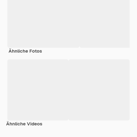
Ähnliche Fotos
Ähnliche Videos
Premium
Premium
Generiert v