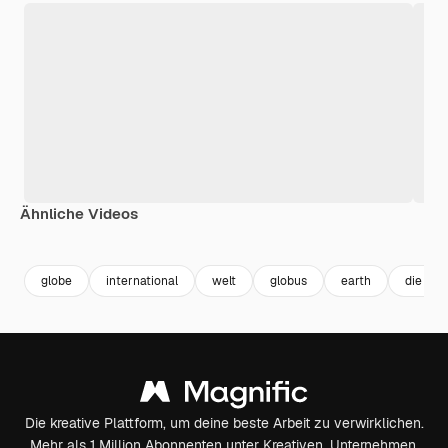
Ähnliche Videos
Premium
Premium
Premium
Premium
globe
international
welt
globus
earth
die erd
Die kreative Plattform, um deine beste Arbeit zu verwirklichen.
Mehr als 1 Million Abonnenten unter Kreativen, Unternehmen,