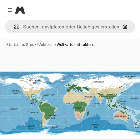
Magnific
Close menu
Nach B
Startseite
/
Stock
/
Vektoren
/
Weltkarte mit tekton…