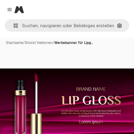
Magnific
Close menu
Nach B
Startseite
/
Stock
/
Vektoren
/
Werbebanner für Lipg…