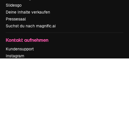
Slidesgo
Deine Inhalte verkaufen
Pressesaal
Suchst du nach magnific.ai
Kontakt aufnehmen
Kundensupport
Instagram
YouTube
LinkedIn
TikTok
Discord
X
Reddit
Copyright © 2010-
2026
Freepik Company S.L.U.
Alle Rechte vorbehalten
.