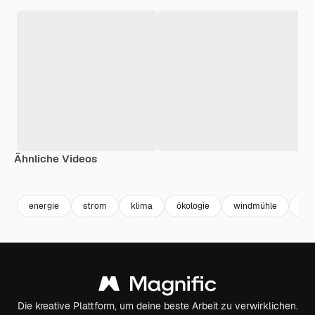
Ähnliche Videos
Premium
Premium
Premium
Premium
energie
strom
klima
ökologie
windmühle
um
Die kreative Plattform, um deine beste Arbeit zu verwirklichen.