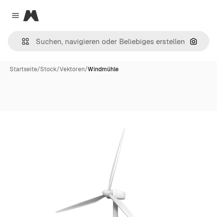
Magnific
Close menu
Nach B
Startseite
/
Stock
/
Vektoren
/
Windmühle