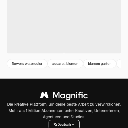
flowers watercolor
aquarell blumen
blumen garten
flo
Die kreative Plattform, um deine beste Arbeit zu verwirklichen.
Mehr als 1 Million Abonnenten unter Kreativen, Unternehmen,
Agenturen und Studios.
Deutsch