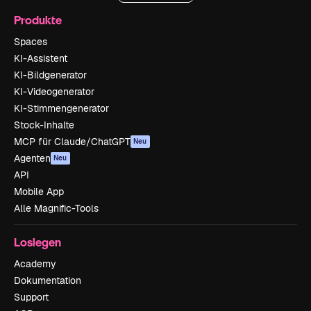
Produkte
Spaces
KI-Assistent
KI-Bildgenerator
KI-Videogenerator
KI-Stimmengenerator
Stock-Inhalte
MCP für Claude/ChatGPT
Neu
Agenten
Neu
API
Mobile App
Alle Magnific-Tools
Loslegen
Academy
Dokumentation
Support