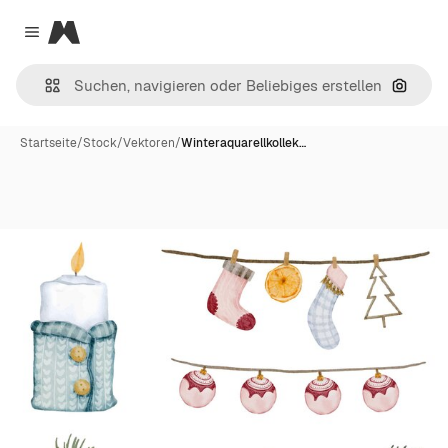
Magnific
Close menu
Nach B
Startseite
/
Stock
/
Vektoren
/
Winteraquarellkollek…