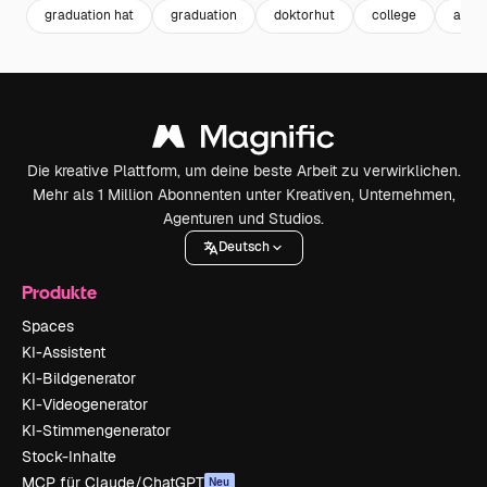
graduation hat
graduation
doktorhut
college
akad
Die kreative Plattform, um deine beste Arbeit zu verwirklichen.
Mehr als 1 Million Abonnenten unter Kreativen, Unternehmen,
Agenturen und Studios.
Deutsch
Produkte
Spaces
KI-Assistent
KI-Bildgenerator
KI-Videogenerator
KI-Stimmengenerator
Stock-Inhalte
MCP für Claude/ChatGPT
Neu