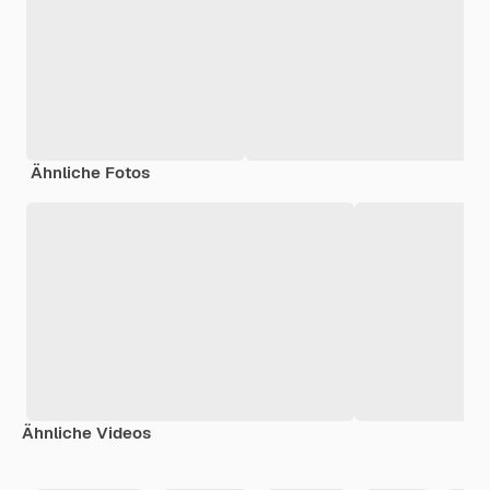
Ähnliche Fotos
Ähnliche Videos
Premium
Premium
Premium
Premium