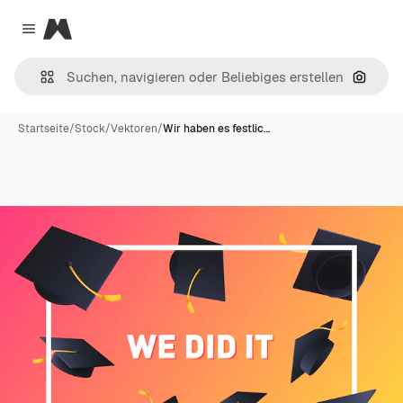
Magnific
Close menu
Nach B
Startseite
/
Stock
/
Vektoren
/
Wir haben es festlic…