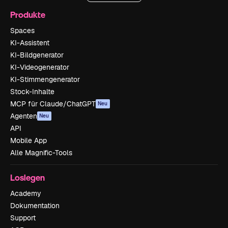
Produkte
Spaces
KI-Assistent
KI-Bildgenerator
KI-Videogenerator
KI-Stimmengenerator
Stock-Inhalte
MCP für Claude/ChatGPT
Neu
Agenten
Neu
API
Mobile App
Alle Magnific-Tools
Loslegen
Academy
Dokumentation
Support