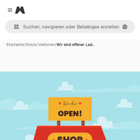
Magnific
Close menu
Nach B
Startseite
/
Stock
/
Vektoren
/
Wir sind offener Lad…