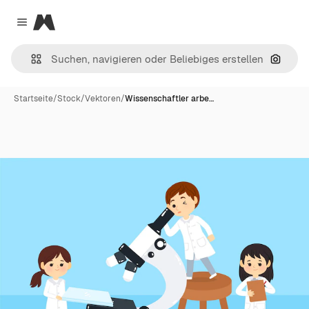
Magnific
Close menu
Nach B
Startseite
/
Stock
/
Vektoren
/
Wissenschaftler arbe…